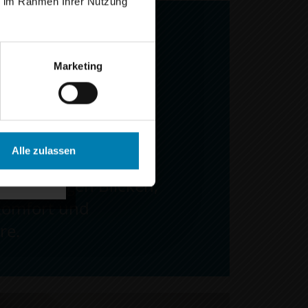
ie im Rahmen Ihrer Nutzung
 bester
Marketing
elesen.
n.
sien regulieren das
Alle zulassen
bieten gleichzeitig
 neugierigen Blicken,
Komfort und
re.