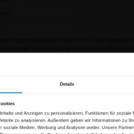
0 mm
²
nkelungslamellen 80 Z/73/90/93 mm, Flachlamellen 
llen 60 S/80 S mm, leistungsstarke Windra Flachlam
r, WMS Funkmotor
rüstung auf gedämmten Fassaden, Pfosten-Riegel-Fa
Details
achen Urlaub!
Cookies
ucherinnen und Besucher,
nhalte und Anzeigen zu personalisieren, Funktionen für soziale
Website zu analysieren. Außerdem geben wir Informationen zu I
anken ein bisschen Sonne und frische Energie. Vom
0
r soziale Medien, Werbung und Analysen weiter. Unsere Partner
ließlich 21.08.2026
bleibt unser Betrieb daher gesch