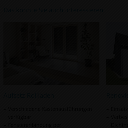
Das könnte Sie auch interessieren
Aufsetz-Rollläden
Renovi
Verschiedene Kastenausführungen
Einsat
verfügbar
Verbe
Fensteranbindung per
Dichthe