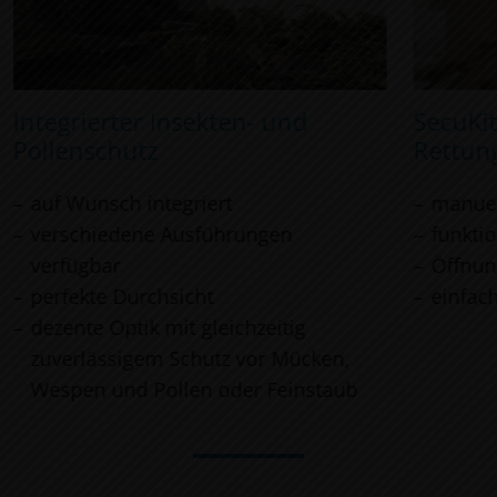
Integrierter Insekten- und
SecuKit
Pollenschutz
Rettun
auf Wunsch integriert
manuel
verschiedene Ausführungen
funkti
verfügbar
Öffnun
perfekte Durchsicht
einfach
dezente Optik mit gleichzeitig
zuverlässigem Schutz vor Mücken,
Wespen und Pollen oder Feinstaub