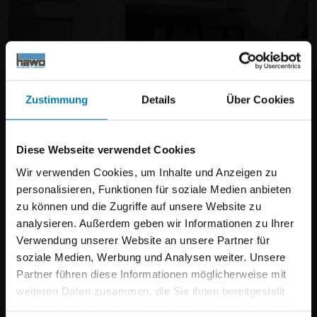
Zustimmung
Details
Über Cookies
Rollläden bieten effektiven
×
Diese Webseite verwendet Cookies
Sonnenschutz und sorgen für mehr
Wir verwenden Cookies, um Inhalte und Anzeigen zu
☀️
Privatsphäre und ein angenehmes
personalisieren, Funktionen für soziale Medien anbieten
Wir machen Urlaub!
Raumklima.
zu können und die Zugriffe auf unsere Website zu
analysieren. Außerdem geben wir Informationen zu Ihrer
Liebe Besucherinnen und Besucher,
Verwendung unserer Website an unsere Partner für
soziale Medien, Werbung und Analysen weiter. Unsere
auch wir tanken ein bisschen Sonne und
Partner führen diese Informationen möglicherweise mit
frische Energie. Vom
07.08.2026 bis
weiteren Daten zusammen, die Sie ihnen bereitgestellt
einschließlich 21.08.2026
bleibt unser
haben oder die sie im Rahmen Ihrer Nutzung der Dienste