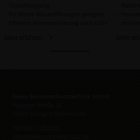
Clipbefestigung
Ration
Für kleine Maueröffnungen geeignet
Fenste
Effektive Wärmedämmung nach EnEV
montie
Mehr erfahren
Mehr erf
hawo Sonnenschutztechnik GmbH
Asperger Straße 32
70439 Stuttgart-Stammheim
+49 (0)711 802626
info@hawo-sonnenschutz.de