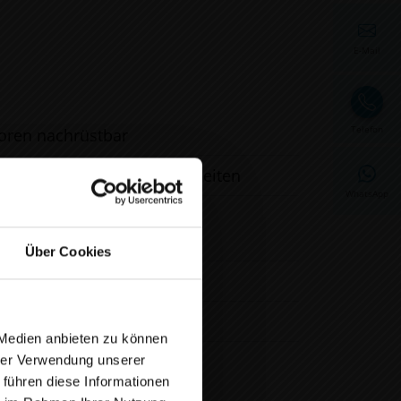
E-Mail
Telefon
soren nachrüstbar
utzprodukte oder Fassadenseiten
WhatsApp
t, Innentemperatur,
Über Cookies
 Medien anbieten zu können
hrer Verwendung unserer
7.08.2026
 führen diese Informationen
lossen.