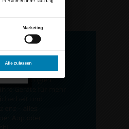
ie im Rahmen Ihrer Nutzung
 bester
Marketing
elesen.
n.
Alle zulassen
e-Technologien
Ihre Geräte für mehr
icherheit und
zienz – alles
 per App oder
ehl.