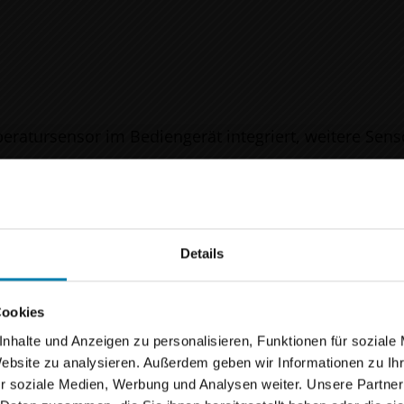
eratursensor im Bediengerät integriert, weitere Sen
Kanäle zur Ansteuerung unterschiedlicher Sonnensch
ntemperatur, Dämmerung, Eisüberwachung, Helligkei
ngsfunktionen, Niederschlag, Wind, Zeit
Details
achen Urlaub!
 Hand-/Wandsender, direkt am Bediengerät
Cookies
utz, nahezu flächenbündig, Unterputz
ucherinnen und Besucher,
nhalte und Anzeigen zu personalisieren, Funktionen für soziale
Website zu analysieren. Außerdem geben wir Informationen zu I
anken ein bisschen Sonne und frische Energie. Vom
0
r soziale Medien, Werbung und Analysen weiter. Unsere Partner
ließlich 21.08.2026
bleibt unser Betrieb daher gesch