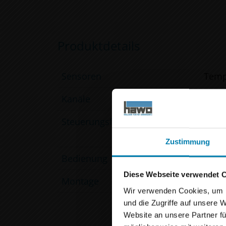
Produktdetails
Sensoren
Temp
Kanäle
1-4 
×
Steuerungsfunktionen
Auße
Lüftu
☀️
Zustimmung
Wir m
Bedienung
EWFS
Diese Webseite verwendet 
Montage
Aufp
Liebe Bes
Wir verwenden Cookies, um I
und die Zugriffe auf unsere 
auch wir t
Website an unsere Partner fü
bis einsch